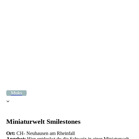
20220313_123005
Muks
Miniaturwelt Smilestones
Ort:
CH- Neuhausen am Rheinfall
Angebot:
Hier entdeckst du die Schweiz in einer Miniaturwelt,