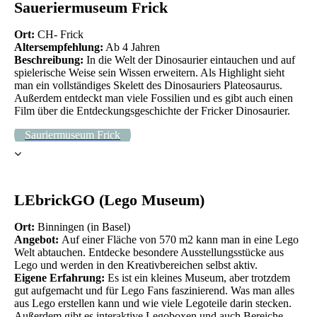
Saueriermuseum Frick
Ort:
CH- Frick
Altersempfehlung:
Ab 4 Jahren
Beschreibung:
In die Welt der Dinosaurier eintauchen und auf
spielerische Weise sein Wissen erweitern. Als Highlight sieht
man ein vollständiges Skelett des Dinosauriers Plateosaurus.
Außerdem entdeckt man viele Fossilien und es gibt auch einen
Film über die Entdeckungsgeschichte der Fricker Dinosaurier.
Sauriermuseum Frick
LEbrickGO (Lego Museum)
Ort:
Binningen (in Basel)
Angebot:
Auf einer Fläche von 570 m2 kann man in eine Lego
Welt abtauchen. Entdecke besondere Ausstellungsstücke aus
Lego und werden in den Kreativbereichen selbst aktiv.
Eigene Erfahrung:
Es ist ein kleines Museum, aber trotzdem
gut aufgemacht und für Lego Fans faszinierend. Was man alles
aus Lego erstellen kann und wie viele Legoteile darin stecken.
Außerdem gibt es interaktive Legoboxen und auch Bereiche