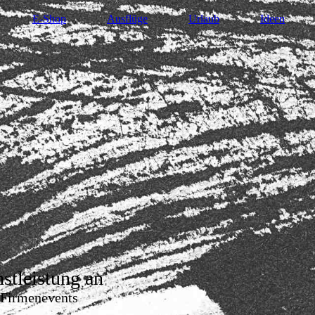
E-Shop
Ausflüge
Urlaub
Ideen
enstleistung an
iern Firmenevents